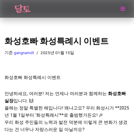
콘
텐
츠
로
화성호빠 화성특례시 이벤트
건
너
기준
gangnamdt
2025년 01월 15일
뛰
기
화성호빠 화성특례시 이벤트
안녕하세요, 여러분! 저는 언제나 여러분과 함께하는
화성호빠
실장
입니다. 🙌
올해는 정말 특별한 해입니다! 왜냐고요? 우리 화성시가 **2025
년 1월 1일부터 ‘화성특례시’**로 출범했거든요! 🎉
우리 화성 주민들의 노력과 발전 덕분에 이렇게 큰 변화가 생겼
다는 건 너무나 자랑스러운 일 아닐까요?