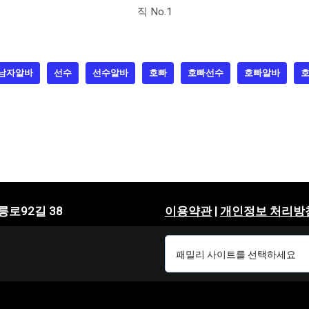
직 No.1
남자알바
선수
선수알바
호빠
호빠선수
호빠알바
릉로92길 38
이용약관
|
개인정보 처리방