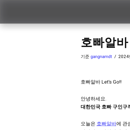
콘
텐
츠
호빠알바
로
건
너
기준
gangnamdt
2024
뛰
기
호빠알바 Let’s Go!!
안녕하세요.
대한민국 호빠 구인구직 
오늘은
호빠알바
에 관