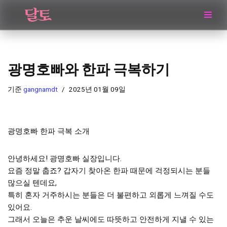
콘
텐
츠
로
광명호빠와 한파 극복하기
건
너
기준
gangnamdt
2025년 01월 09일
뛰
기
광명호빠 한파 극복 소개
안녕하세요! 광명호빠 실장입니다.
요즘 정말 춥죠? 갑자기 찾아온 한파 때문에 걱정되시는 분들
많으실 텐데요,
특히 혼자 거주하시는 분들은 더 불편하고 외롭게 느껴질 수도
있어요.
그래서 오늘은 추운 날씨에도 따뜻하고 안전하게 지낼 수 있는